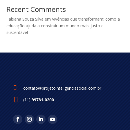
Recent Comments
Fabiana Souza Silva
em
Vivências que transformam: como a
educação ajuda a construir um mundo mais justo e
sustentável

contato@projetointeligenciasocial.com.br
(11)
99781-0200