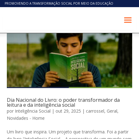
PROMOVENDO A TRANSFORMAÇÃO SOCIAL POR MEIO DA EDUCAÇÃO
Dia Nacional do Livro: o poder transformador da
leitura e da inteligência social
por
Inteligência Social
|
out 29, 2025
|
carrossel
,
Geral
,
Novidades - Home
Um livro que inspira. Um projeto que transforma. Foi a partir
do livro “Inteligência Social – A perspectiva de um mundo sem