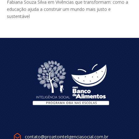
Fabiana Souza Silva
em
Vivências que transformam: como a
educação ajuda a construir um mundo mais justo e
sustentável

contato@projetointeligenciasocial.com.br