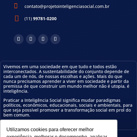

contato@projetointeligenciasocial.com.br
(11)
99781-0200
Vivemos em uma sociedade em que tudo e todos estão
interconectados. A sustentabilidade do conjunto depende de
cada um de nós, de nossas escolhas e ações.
Mais do que
nunca precisamos aprender a viver em sociedade e partir da
premissa de que construir um mundo melhor não é utopia, é
inteligência
.
Praticar a Inteligência Social significa mudar
paradigmas
políticos, econômicos, educa
cionais
, sociais e ambientais, para
que seja possível
promover a transformação social em prol do
bem comum.
Conheça nossa
política de privacidade
Utilizamos cookies para oferecer melhor
experiência, melhorar o desempenho, analisar