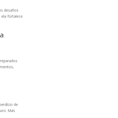
os desafios
ela fortalece
na
preparados
imentos,
perdício de
turo. Mas