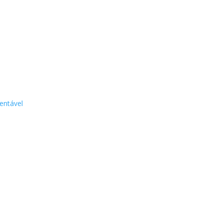
entável
 nossas escolhas e ações.
Mais do que nunca precisamos aprender a