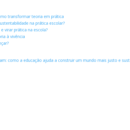
omo transformar teoria em prática
stentabilidade na prática escolar?
 virar prática na escola?
ria à vivência
eçar?
mam: como a educação ajuda a construir um mundo mais justo e sust
os. A sustentabilidade do conjunto depende de cada um de nós, de