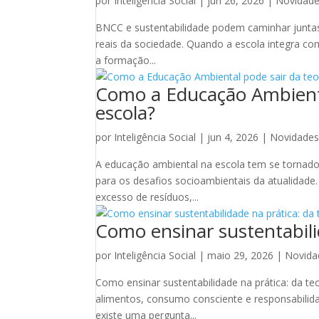
por
Inteligência Social
|
jun 26, 2026
|
Novidad
BNCC e sustentabilidade podem caminhar juntas 
reais da sociedade. Quando a escola integra co
a formação...
Como a Educação Ambiental
escola?
por
Inteligência Social
|
jun 4, 2026
|
Novidade
A educação ambiental na escola tem se tornado 
para os desafios socioambientais da atualidade
excesso de resíduos,...
Como ensinar sustentabilid
por
Inteligência Social
|
maio 29, 2026
|
Novida
Como ensinar sustentabilidade na prática: da t
alimentos, consumo consciente e responsabilid
existe uma pergunta...