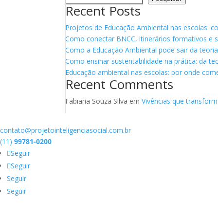
Recent Posts
Projetos de Educação Ambiental nas escolas: c
Como conectar BNCC, itinerários formativos e su
Como a Educação Ambiental pode sair da teoria e
Como ensinar sustentabilidade na prática: da teo
Educação ambiental nas escolas: por onde com
Recent Comments
Fabiana Souza Silva
em
Vivências que transfor
contato@projetointeligenciasocial.com.br
(11)
99781-0200
Seguir
Seguir
Seguir
Seguir
Vivemos em uma sociedade em que tudo e todos estão interconectad