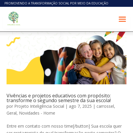
PROMOVENDO A TRANSFORMAÇÃO SOCIAL POR MEIO DA EDUCAÇÃO
Vivências e projetos educativos com propósito:
transforme o segundo semestre da sua escola!
por
Projeto Inteligência Social
|
ago 7, 2025
|
carrossel
,
Geral
,
Novidades - Home
Entre em contato com nosso time[/button] Sua escola quer
ser protagonista de qual transformação neste semestre? O