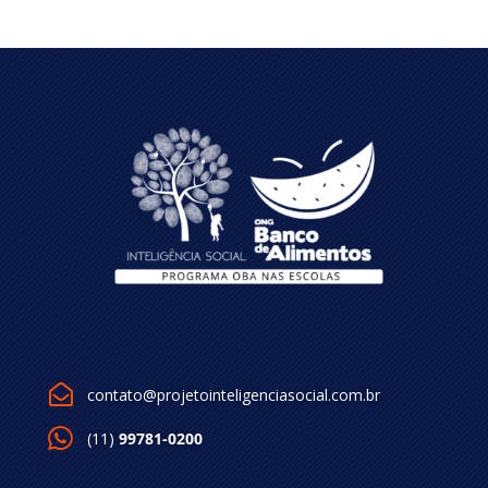

contato@projetointeligenciasocial.com.br
(11)
99781-0200