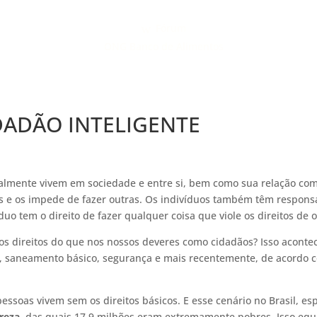
Fórum
ONG Banco de Alimentos
IDADÃO INTELIGENTE
mente vivem em sociedade e entre si, bem como sua relação com o
sas e os impede de fazer outras. Os indivíduos também têm respon
uo tem o direito de fazer qualquer coisa que viole os direitos de 
ssos direitos do que nos nossos deveres como cidadãos? Isso aconte
ão, saneamento básico, segurança e mais recentemente, de acord
 pessoas vivem sem os direitos básicos. E esse cenário no Brasil, 
reza
, das quais 17,9 milhões eram extremamente pobres. Isso equi