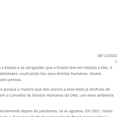
08/12/2022
0
 Estado e as obrigações que o Estado tem em relação a eles. A
sabilidades: usufruindo dos seus direitos humanos, devem
outra pessoa.
ce porque a maioria que tem acesso a esse texto já desfruta de
o com o Conselho de Direitos Humanos da ONU, um meio ambiente
especialmente depois da pandemia, só se agravou. Em 2021, nosso
vale a dizer que 29,4% da população do Brasil estava pobre e