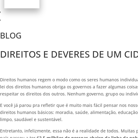
BLOG
DIREITOS E DEVERES DE UM C
Direitos humanos regem o modo como os seres humanos individual
lei dos direitos humanos obriga os governos a fazer algumas coi
respeitar os direitos dos outros. Nenhum governo, grupo ou indivíd
E você já parou pra refletir que é muito mais fácil pensar nos no
direitos humanos básicos: moradia, saúde, alimentação, educaç
limpo, saudável e sustentável.
Entretanto, infelizmente, essa não é a realidade de todos. Muitas
país passou a ter
62,5 milhões de pessoas abaixo da linha da pob