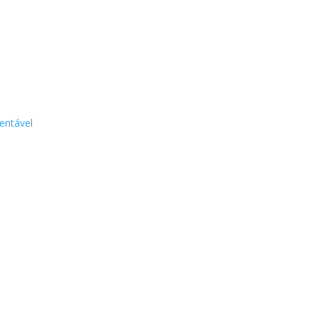
entável
 nossas escolhas e ações.
Mais do que nunca precisamos aprender a