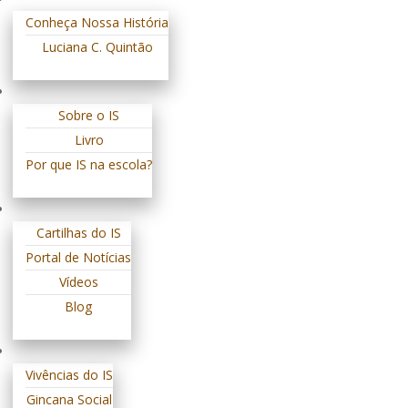
Promovendo a transformação social por meio da educação
Conheça Nossa História
Luciana C. Quintão
Sobre o IS
Livro
Por que IS na escola?
Cartilhas do IS
Portal de Notícias
Vídeos
Blog
Vivências do IS
Gincana Social