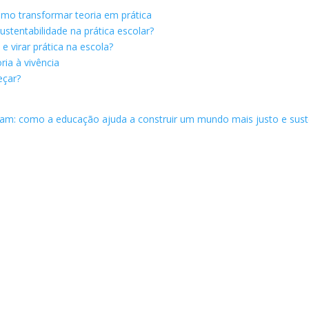
omo transformar teoria em prática
stentabilidade na prática escolar?
 virar prática na escola?
ria à vivência
eçar?
mam: como a educação ajuda a construir um mundo mais justo e sust
os. A sustentabilidade do conjunto depende de cada um de nós, de
elhor não é utopia, é inteligência
.