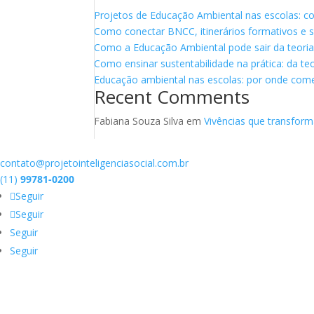
Projetos de Educação Ambiental nas escolas: c
Como conectar BNCC, itinerários formativos e su
Como a Educação Ambiental pode sair da teoria e
Como ensinar sustentabilidade na prática: da teo
Educação ambiental nas escolas: por onde com
Recent Comments
Fabiana Souza Silva
em
Vivências que transfor
contato@projetointeligenciasocial.com.br
(11)
99781-0200
Seguir
Seguir
Seguir
Seguir
Vivemos em uma sociedade em que tudo e todos estão interconectad
viver em sociedade e partir da premissa de que construir um mundo m